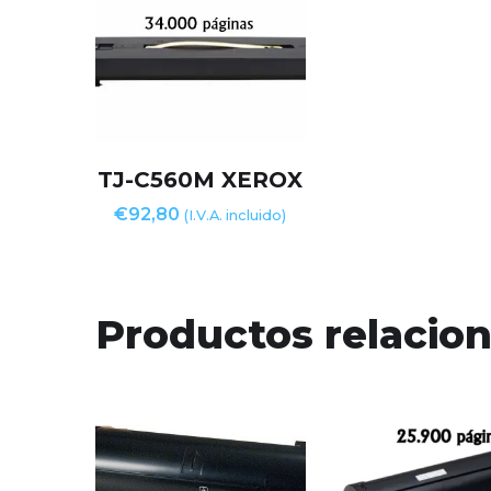
TJ-C560M XEROX
€
92,80
(I.V.A. incluido)
Productos relacio