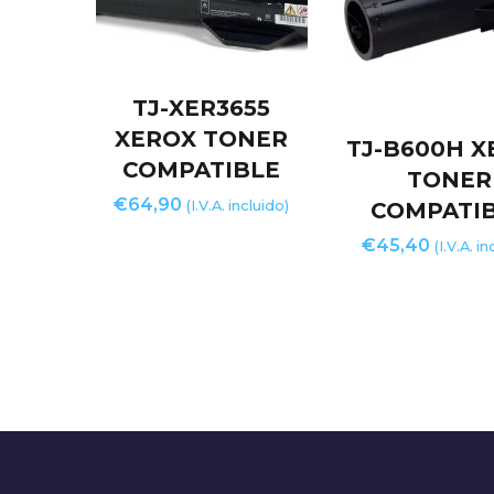
TJ-XER3655
XEROX TONER
TJ-B600H X
COMPATIBLE
TONER
€
64,90
(I.V.A. incluido)
COMPATI
€
45,40
(I.V.A. i