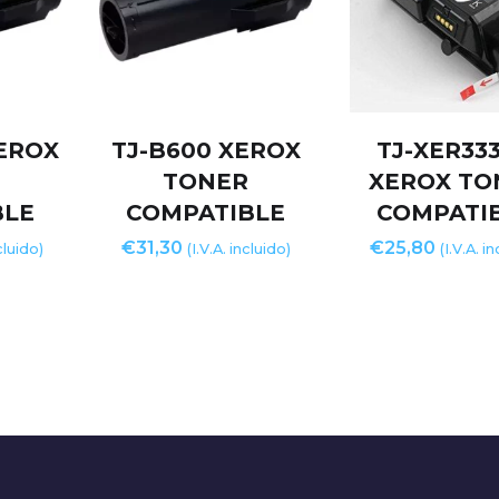
EROX
TJ-B600 XEROX
TJ-XER33
TONER
XEROX TO
BLE
COMPATIBLE
COMPATI
€
31,30
€
25,80
ncluido)
(I.V.A. incluido)
(I.V.A. i