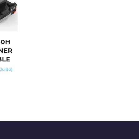
30H
NER
BLE
ncluido)