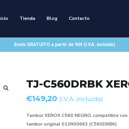
nicio
Tienda
Blog
Contacto
Envío GRATUITO a partir de 90€ (I.V.A. incluido)
TJ-C560DRBK XE
€
149,20
(I.V.A. incluido)
Tambor XEROX C560 NEGRO, compatible con 
tambor original 013R00663 (C560DRBK)