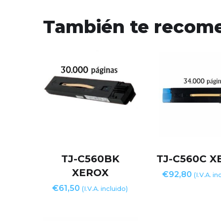
También te reco
TJ-C560BK
TJ-C560C X
XEROX
€
92,80
(I.V.A. in
€
61,50
(I.V.A. incluido)