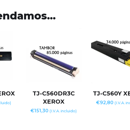
mendamos…
EROX
TJ-C560DR3C
TJ-C560Y X
XEROX
€
92,80
cluido)
(I.V.A. i
€
151,30
(I.V.A. incluido)