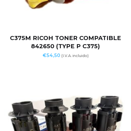
C375M RICOH TONER COMPATIBLE
842650 (TYPE P C375)
€
54,50
(I.V.A. incluido)