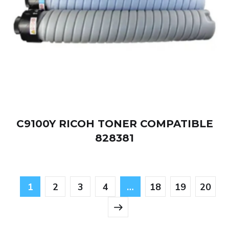
C9100Y RICOH TONER COMPATIBLE
828381
1
2
3
4
…
18
19
20