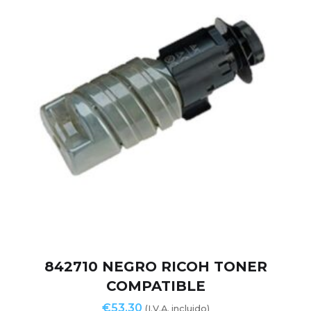
842710 NEGRO RICOH TONER
COMPATIBLE
€
53,30
(I.V.A. incluido)