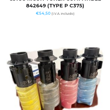
842649 (TYPE P C375)
€
54,50
(I.V.A. incluido)