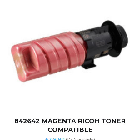
842642 MAGENTA RICOH TONER
COMPATIBLE
€
49,90
(I.V.A. incluido)