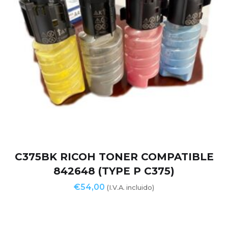
C375BK RICOH TONER COMPATIBLE
842648 (TYPE P C375)
€
54,00
(I.V.A. incluido)