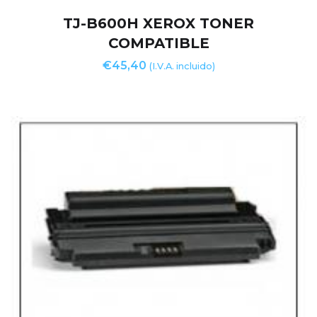
TJ-B600H XEROX TONER
COMPATIBLE
€
45,40
(I.V.A. incluido)