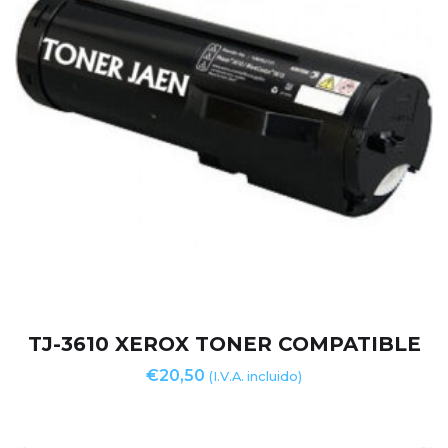
TJ-3610 XEROX TONER COMPATIBLE
€
20,50
(I.V.A. incluido)