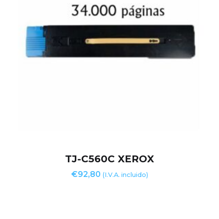
TJ-C560C XEROX
€
92,80
(I.V.A. incluido)