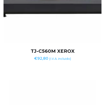
TJ-C560M XEROX
€
92,80
(I.V.A. incluido)