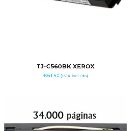
TJ-C560BK XEROX
€
61,50
(I.V.A. incluido)