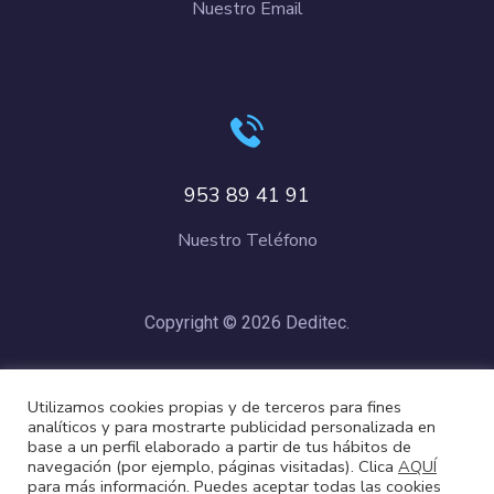
Nuestro Email
953 89 41 91
Nuestro Teléfono
Copyright © 2026 Deditec.
Política de Privacidad
–
Condiciones de Compra
–
Política de
Utilizamos cookies propias y de terceros para fines
Cookies
analíticos y para mostrarte publicidad personalizada en
base a un perfil elaborado a partir de tus hábitos de
navegación (por ejemplo, páginas visitadas). Clica
AQUÍ
para más información. Puedes aceptar todas las cookies