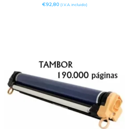
€
92,80
(I.V.A. incluido)