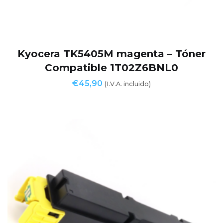
Kyocera TK5405M magenta – Tóner
Compatible 1T02Z6BNL0
€
45,90
(I.V.A. incluido)