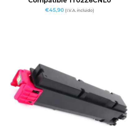
Compatible 1T02Z6CNL0
€
45,90
(I.V.A. incluido)