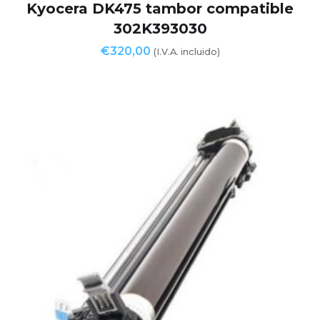
Kyocera DK475 tambor compatible
302K393030
€
320,00
(I.V.A. incluido)