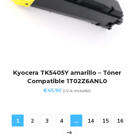
Kyocera TK5405Y amarillo – Tóner
Compatible 1T02Z6ANL0
€
45,90
(I.V.A. incluido)
1
2
3
4
…
14
15
16