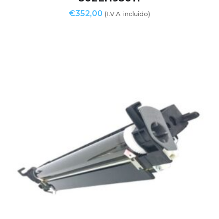
€
352,00
(I.V.A. incluido)