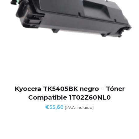
Kyocera TK5405BK negro – Tóner
Compatible 1T02Z60NL0
€
55,60
(I.V.A. incluido)