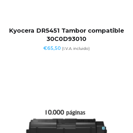
Kyocera DR5451 Tambor compatible
30C0D93010
€
65,50
(I.V.A. incluido)