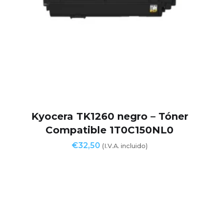
Kyocera TK1260 negro – Tóner
Compatible 1T0C150NL0
€
32,50
(I.V.A. incluido)