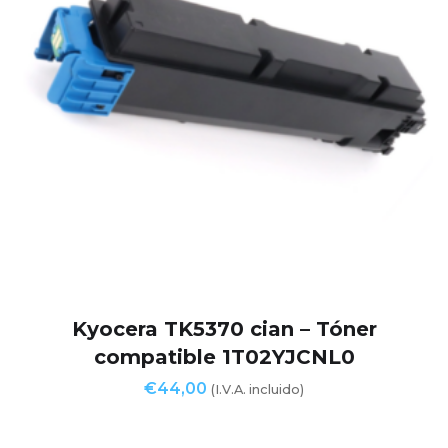
Kyocera TK5370 cian – Tóner
compatible 1T02YJCNL0
€
44,00
(I.V.A. incluido)