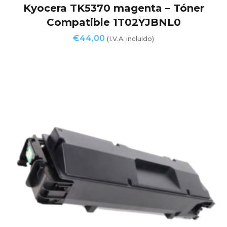
Kyocera TK5370 magenta – Tóner
Compatible 1T02YJBNL0
€
44,00
(I.V.A. incluido)