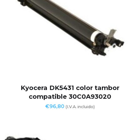
Kyocera DK5431 color tambor
compatible 30C0A93020
€
96,80
(I.V.A. incluido)