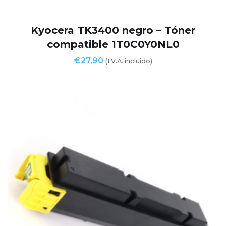
Kyocera TK3400 negro – Tóner
compatible 1T0C0Y0NL0
€
27,90
(I.V.A. incluido)