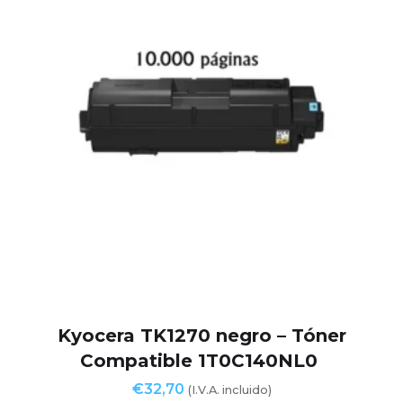
Kyocera TK1270 negro – Tóner
Compatible 1T0C140NL0
€
32,70
(I.V.A. incluido)