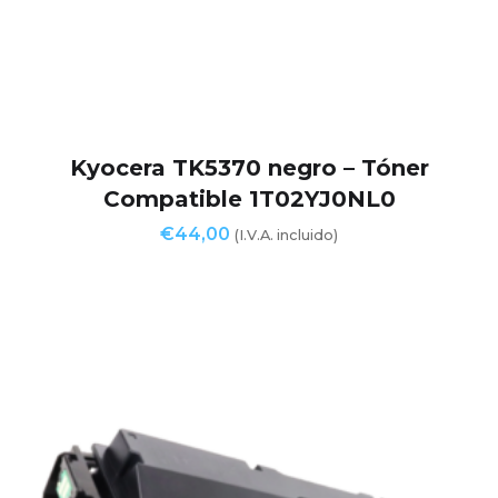
Kyocera TK5370 negro – Tóner
Compatible 1T02YJ0NL0
€
44,00
(I.V.A. incluido)