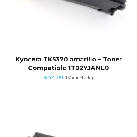
Kyocera TK5370 amarillo – Tóner
Compatible 1T02YJANL0
€
44,00
(I.V.A. incluido)