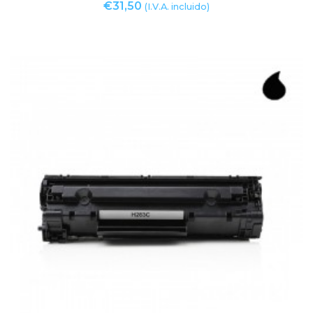
€
31,50
(I.V.A. incluido)