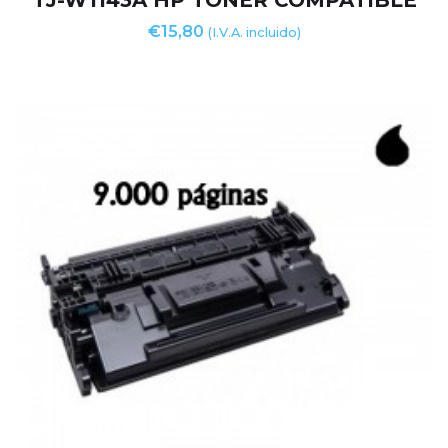
TJ-W1143A HP TONER COMPATIBLE
€
15,80
(I.V.A. incluido)