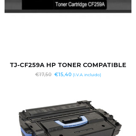
TJ-CF259A HP TONER COMPATIBLE
€
17,50
€
15,40
(I.V.A. incluido)