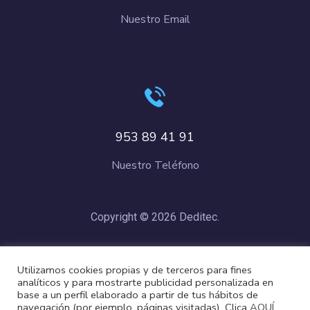
Nuestro Email
953 89 41 91
Nuestro Teléfono
Copyright © 2026 Deditec.
Política de Privacidad
–
Condiciones de Compra
–
Política de
Utilizamos cookies propias y de terceros para fines
Cookies
analíticos y para mostrarte publicidad personalizada en
base a un perfil elaborado a partir de tus hábitos de
navegación (por ejemplo, páginas visitadas). Clica
AQUÍ