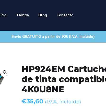
nicio
Tienda
Blog
Contacto
Envío GRATUITO a partir de 90€ (I.V.A. incluido)
HP924EM Cartuch
de tinta compatibl
4K0U8NE
€
35,60
(I.V.A. incluido)