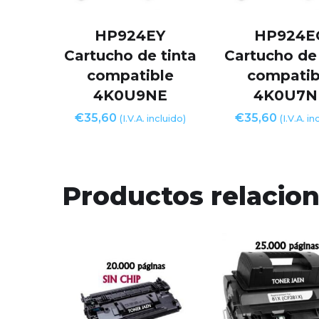
HP924EY
HP924E
Cartucho de tinta
Cartucho de 
compatible
compatib
4K0U9NE
4K0U7N
€
35,60
€
35,60
(I.V.A. incluido)
(I.V.A. in
Productos relacio