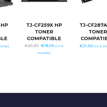
 HP
TJ-CF259X HP
TJ-CF287A
TONER
TONE
BLE
COMPATIBLE
COMPATI
€
20,30
€
18,00
€
21,00
(I.V.A.
cluido)
(I.V.A. in
incluido)