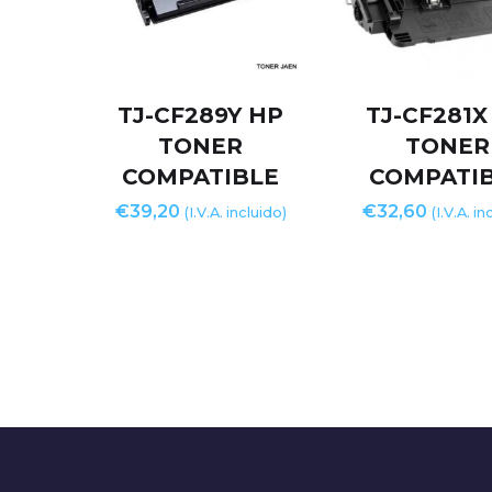
TJ-CF289Y HP
TJ-CF281X
TONER
TONER
COMPATIBLE
COMPATI
€
39,20
€
32,60
(I.V.A. incluido)
(I.V.A. in