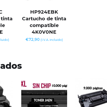
C
HP924EBK
tinta
Cartucho de tinta
le
compatible
E
4K0V0NE
€
72,90
cluido)
(I.V.A. incluido)
nados