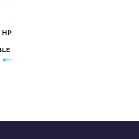
 HP
R
BLE
cluido)