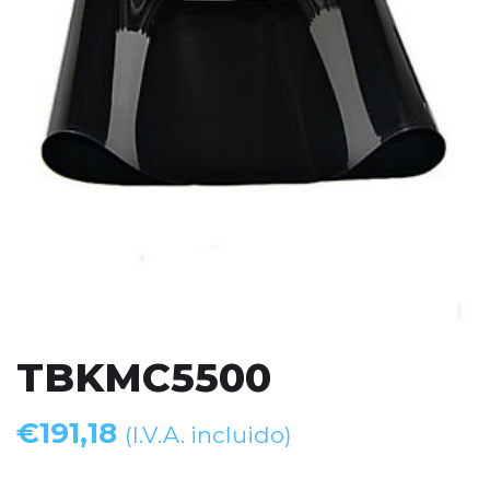
TBKMC5500
€
191,18
(I.V.A. incluido)