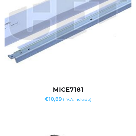
MICE7181
€
10,89
(I.V.A. incluido)