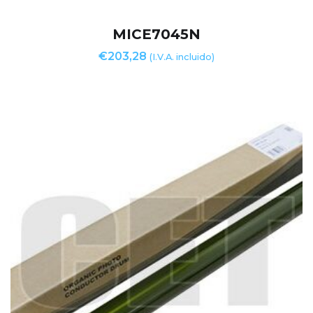
MICE7045N
€
203,28
(I.V.A. incluido)