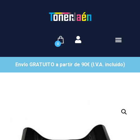
0
Envío GRATUITO a partir de 90€ (I.V.A. incluido)