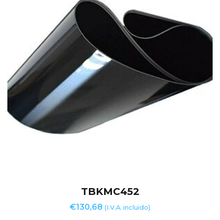
TBKMC452
€
130,68
(I.V.A. incluido)