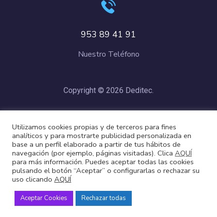
953 89 41 91
Nuestro Teléfono
Copyright © 2026 Deditec.
Política de Privacidad
–
Condiciones de Compra
–
Política de
Utilizamos cookies propias y de terceros para fines
Cookies
analíticos y para mostrarte publicidad personalizada en
base a un perfil elaborado a partir de tus hábitos de
navegación (por ejemplo, páginas visitadas). Clica
AQUÍ
para más información. Puedes aceptar todas las cookies
pulsando el botón “Aceptar” o configurarlas o rechazar su
uso clicando
AQUÍ
Aceptar Cookies
Rechazar todas