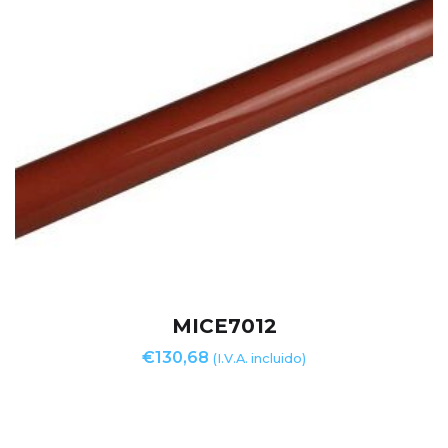
MICE7012
€
130,68
(I.V.A. incluido)