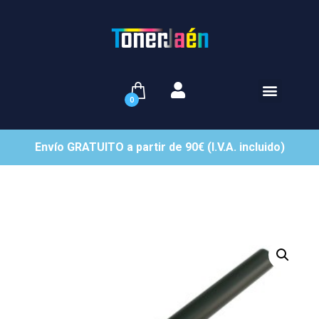
0
Envío GRATUITO a partir de 90€ (I.V.A. incluido)