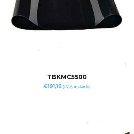
TBKMC5500
€
191,18
(I.V.A. incluido)