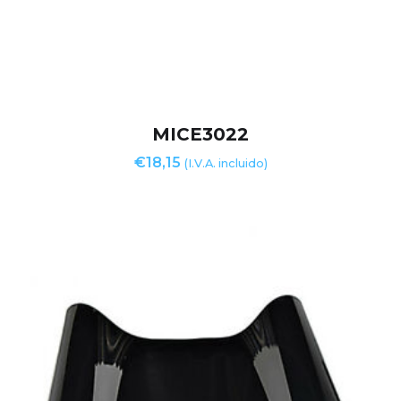
MICE3022
€
18,15
(I.V.A. incluido)