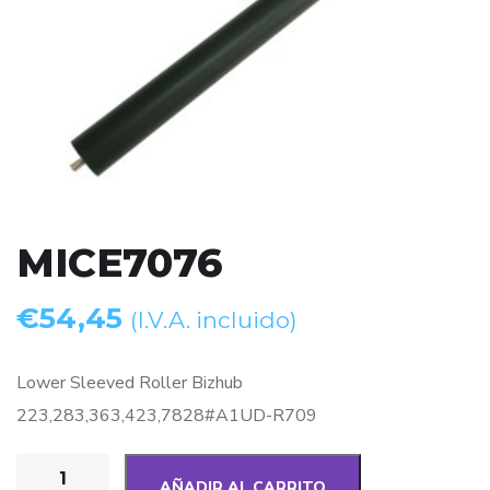
MICE7076
€
54,45
(I.V.A. incluido)
Lower Sleeved Roller Bizhub
223,283,363,423,7828#A1UD-R709
AÑADIR AL CARRITO