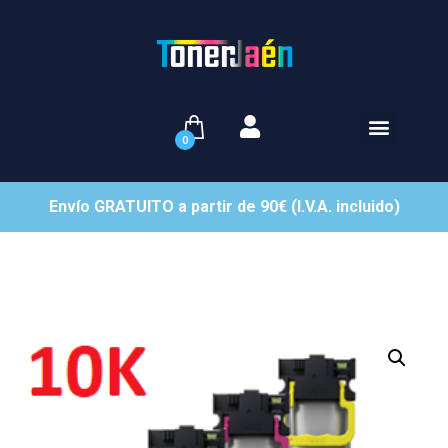
0
Envío GRATUITO a partir de 90€ (I.V.A. incluido)