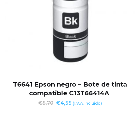
T6641 Epson negro – Bote de tinta
compatible C13T66414A
€
5,70
€
4,55
(I.V.A. incluido)