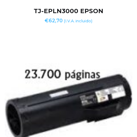
TJ-EPLN3000 EPSON
€
62,70
(I.V.A. incluido)