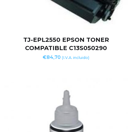
TJ-EPL2550 EPSON TONER
COMPATIBLE C13S050290
€
84,70
(I.V.A. incluido)