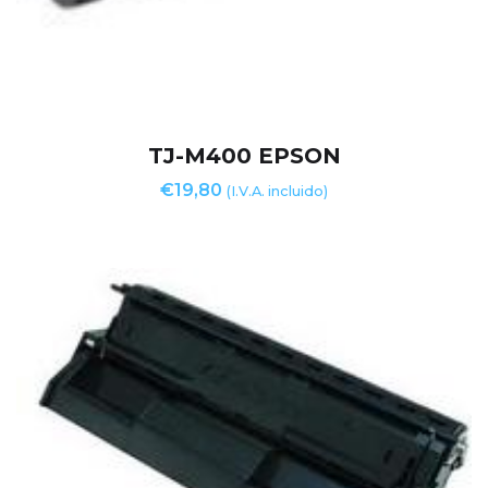
TJ-M400 EPSON
€
19,80
(I.V.A. incluido)