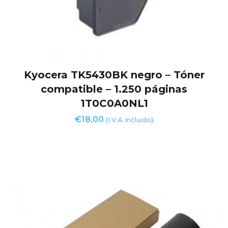
Kyocera TK5430BK negro – Tóner
compatible – 1.250 páginas
1T0C0A0NL1
€
18,00
(I.V.A. incluido)