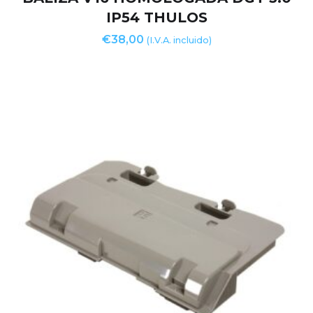
IP54 THULOS
€
38,00
(I.V.A. incluido)