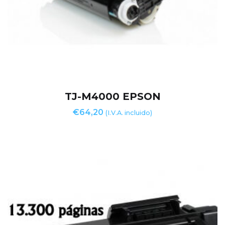
TJ-M4000 EPSON
€
64,20
(I.V.A. incluido)