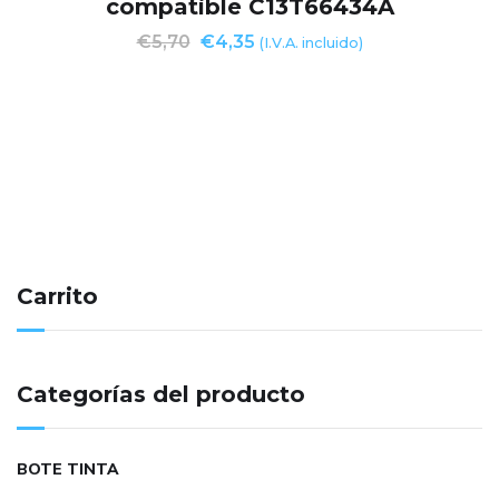
compatible C13T66434A
€
5,70
€
4,35
(I.V.A. incluido)
Carrito
Categorías del producto
BOTE TINTA