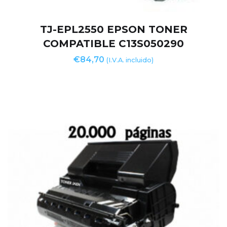
TJ-EPL2550 EPSON TONER
COMPATIBLE C13S050290
€
84,70
(I.V.A. incluido)