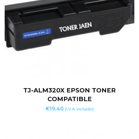
TJ-ALM320X EPSON TONER
COMPATIBLE
€
19,40
(I.V.A. incluido)