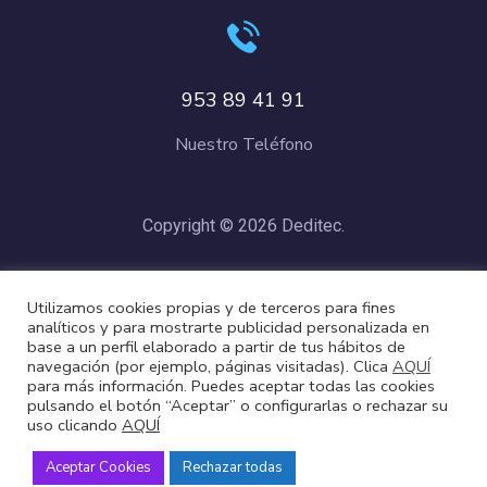
953 89 41 91
Nuestro Teléfono
Copyright © 2026 Deditec.
Política de Privacidad
–
Condiciones de Compra
–
Política de
Utilizamos cookies propias y de terceros para fines
Cookies
analíticos y para mostrarte publicidad personalizada en
base a un perfil elaborado a partir de tus hábitos de
navegación (por ejemplo, páginas visitadas). Clica
AQUÍ
para más información. Puedes aceptar todas las cookies
pulsando el botón “Aceptar” o configurarlas o rechazar su
uso clicando
AQUÍ
Aceptar Cookies
Rechazar todas