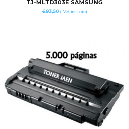
TJ-MLTD303E SAMSUNG
€
93,50
(I.V.A. incluido)