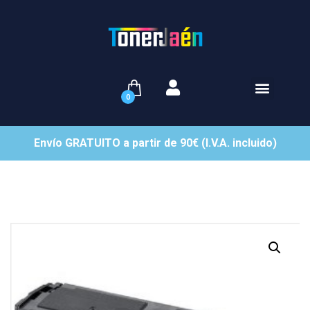
0
Envío GRATUITO a partir de 90€ (I.V.A. incluido)