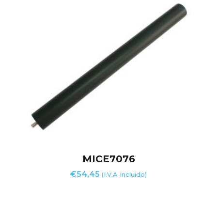
MICE7076
€
54,45
(I.V.A. incluido)