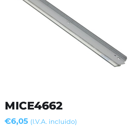
MICE4662
€
6,05
(I.V.A. incluido)