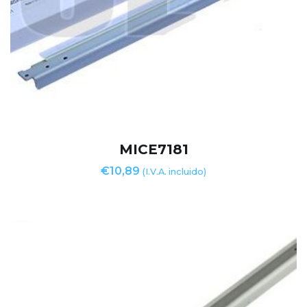
MICE7181
€
10,89
(I.V.A. incluido)