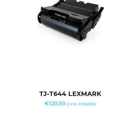
TJ-T644 LEXMARK
€
120,50
(I.V.A. incluido)