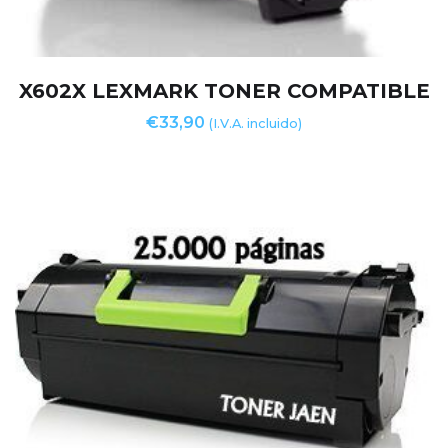
X602X LEXMARK TONER COMPATIBLE
€
33,90
(I.V.A. incluido)