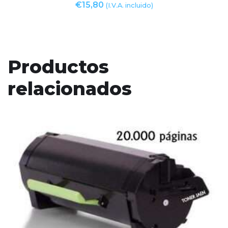
€
15,80
(I.V.A. incluido)
Productos
relacionados