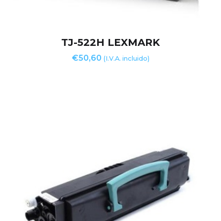
TJ-522H LEXMARK
€
50,60
(I.V.A. incluido)