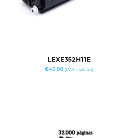
LEXE352H11E
€
45,98
(I.V.A. incluido)