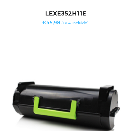
LEXE352H11E
€
45,98
(I.V.A. incluido)