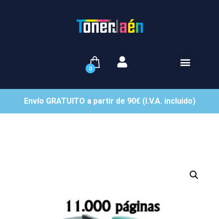
0
Envío GRATUITO a partir de 90€ (I.V.A. incluido)