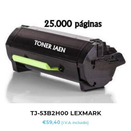
TJ-53B2H00 LEXMARK
€
59,40
(I.V.A. incluido)