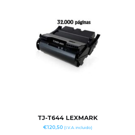
TJ-T644 LEXMARK
€
120,50
(I.V.A. incluido)