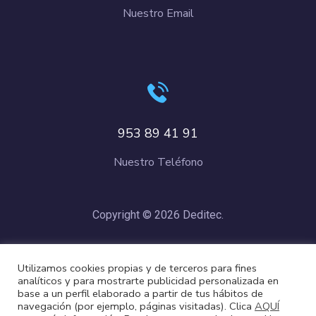
Nuestro Email
953 89 41 91
Nuestro Teléfono
Copyright © 2026 Deditec.
Política de Privacidad
–
Condiciones de Compra
–
Política de
Utilizamos cookies propias y de terceros para fines
Cookies
analíticos y para mostrarte publicidad personalizada en
base a un perfil elaborado a partir de tus hábitos de
navegación (por ejemplo, páginas visitadas). Clica
AQUÍ