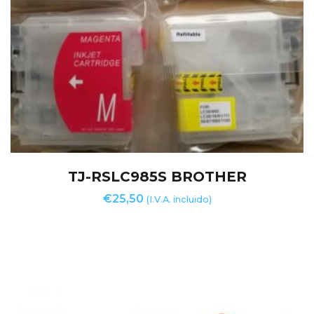
TJ-RSLC985S BROTHER
€
25,50
(I.V.A. incluido)