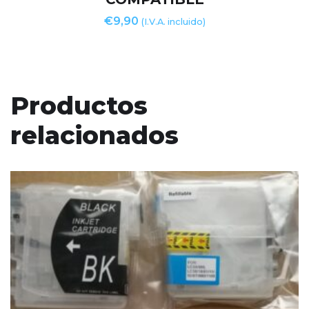
€
9,90
(I.V.A. incluido)
Productos
relacionados