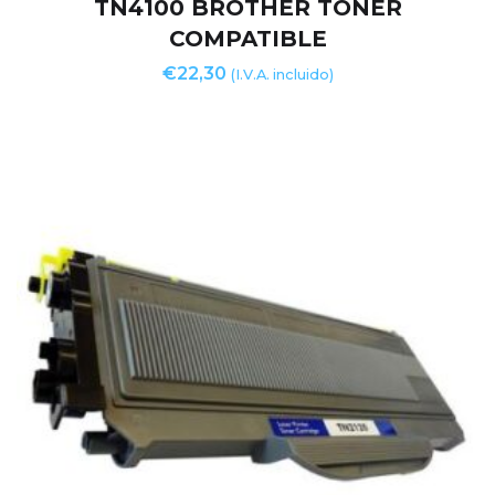
TN4100 BROTHER TONER
COMPATIBLE
€
22,30
(I.V.A. incluido)