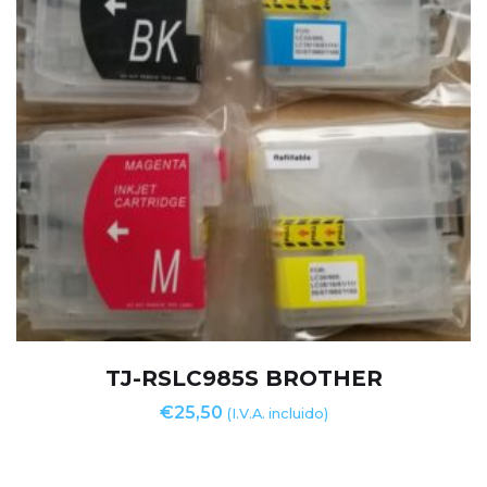
TJ-RSLC985S BROTHER
€
25,50
(I.V.A. incluido)