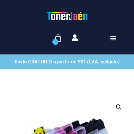
0
Envío GRATUITO a partir de 90€ (I.V.A. incluido)