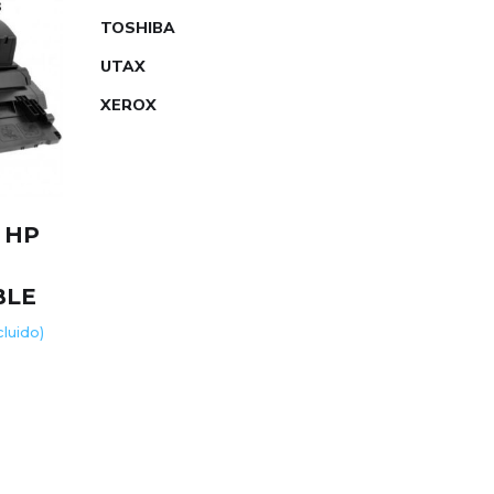
TOSHIBA
UTAX
XEROX
 HP
R
BLE
ncluido)