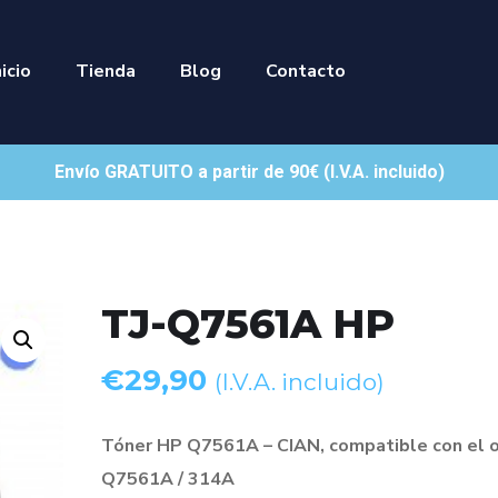
nicio
Tienda
Blog
Contacto
Envío GRATUITO a partir de 90€ (I.V.A. incluido)
TJ-Q7561A HP
€
29,90
(I.V.A. incluido)
Tóner HP Q7561A – CIAN, compatible con el o
Q7561A / 314A