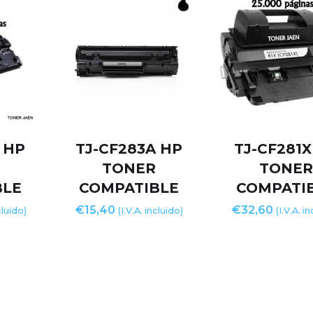
 HP
TJ-CF283A HP
TJ-CF281X
TONER
TONE
BLE
COMPATIBLE
COMPATI
€
15,40
€
32,60
cluido)
(I.V.A. incluido)
(I.V.A. i