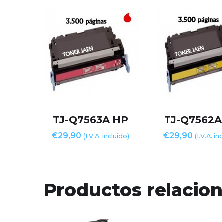
TJ-Q7563A HP
TJ-Q7562A
€
29,90
€
29,90
(I.V.A. incluido)
(I.V.A. in
Productos relacio