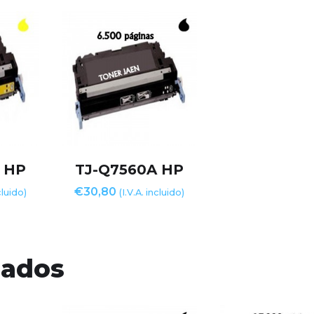
 HP
TJ-Q7560A HP
€
30,80
cluido)
(I.V.A. incluido)
nados