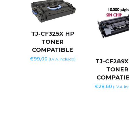
TJ-CF325X HP
TONER
COMPATIBLE
€
99,00
(I.V.A. incluido)
TJ-CF289X
TONER
COMPATI
€
28,60
(I.V.A. in