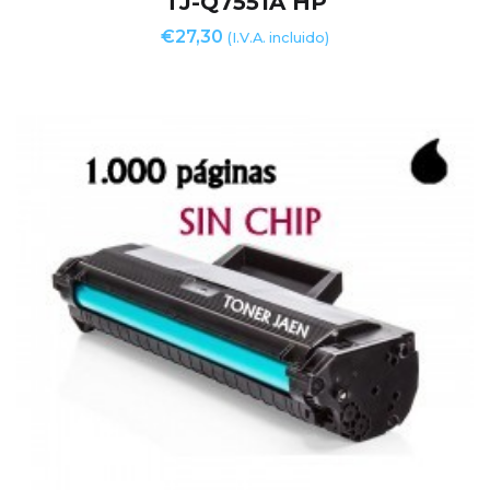
TJ-Q7551A HP
€
27,30
(I.V.A. incluido)