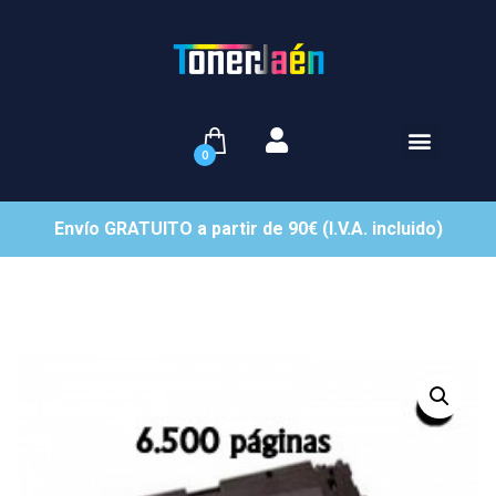
0
Envío GRATUITO a partir de 90€ (I.V.A. incluido)