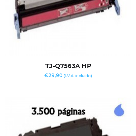
TJ-Q7563A HP
€
29,90
(I.V.A. incluido)