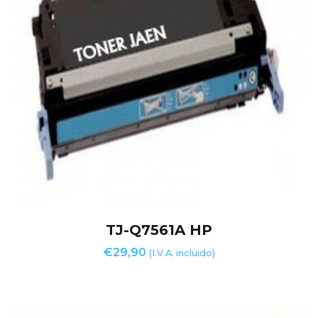
TJ-Q7561A HP
€
29,90
(I.V.A. incluido)