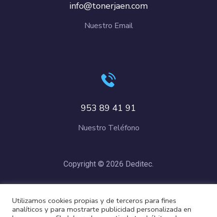
info@tonerjaen.com
Nuestro Email
953 89 41 91
Nuestro Teléfono
Copyright © 2026 Deditec.
Política de Privacidad
–
Condiciones de Compra
–
Política de
Utilizamos cookies propias y de terceros para fines
Cookies
analíticos y para mostrarte publicidad personalizada en