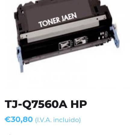
TJ-Q7560A HP
€
30,80
(I.V.A. incluido)