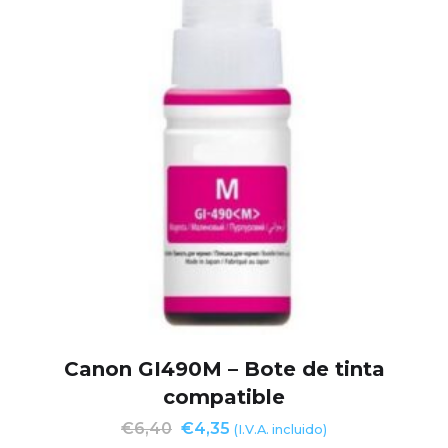
Canon GI490M – Bote de tinta
compatible
€
6,40
€
4,35
(I.V.A. incluido)