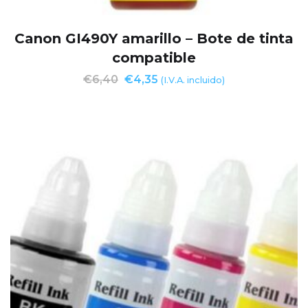
Canon GI490Y amarillo – Bote de tinta
compatible
€
6,40
€
4,35
(I.V.A. incluido)