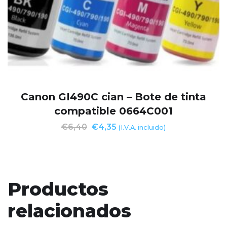
Canon GI490C cian – Bote de tinta
compatible 0664C001
€
6,40
€
4,35
(I.V.A. incluido)
Productos
relacionados