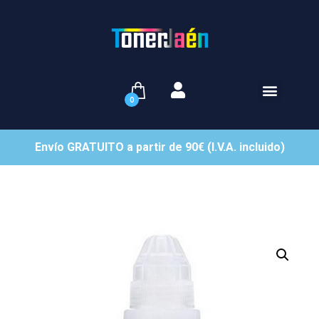
0
Envío GRATUITO a partir de 90€ (I.V.A. incluido)