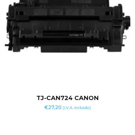
TJ-CAN724 CANON
€
27,20
(I.V.A. incluido)