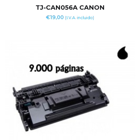
TJ-CAN056A CANON
€
19,00
(I.V.A. incluido)