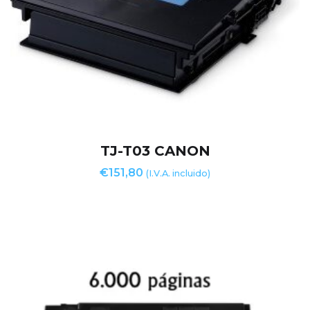
TJ-T03 CANON
€
151,80
(I.V.A. incluido)