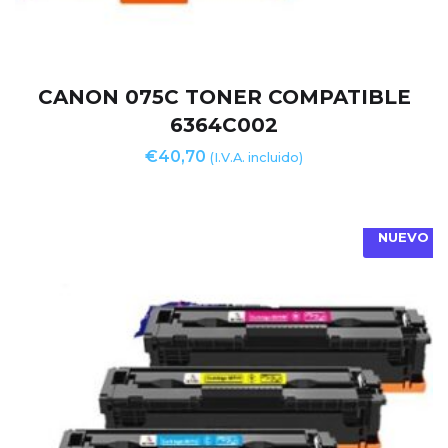
CANON 075C TONER COMPATIBLE
6364C002
€
40,70
(I.V.A. incluido)
NUEVO