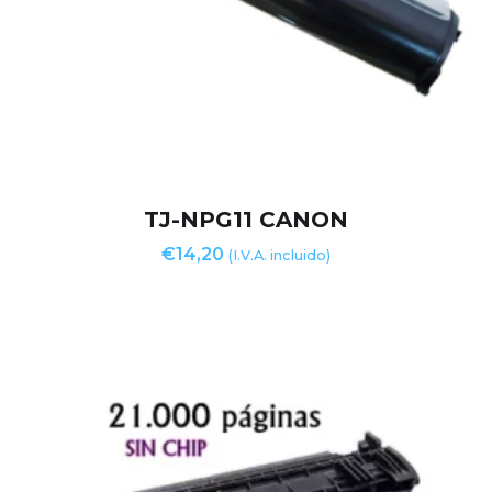
TJ-NPG11 CANON
€
14,20
(I.V.A. incluido)