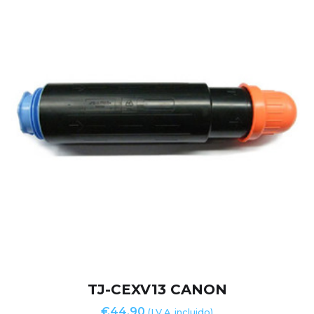
TJ-CEXV13 CANON
€
44,90
(I.V.A. incluido)