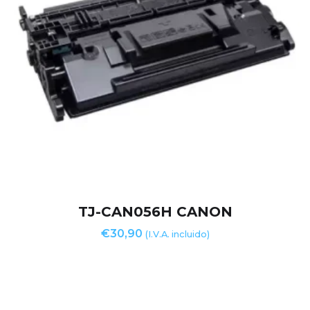
TJ-CAN056H CANON
€
30,90
(I.V.A. incluido)