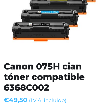
Canon 075H cian
tóner compatible
6368C002
€
49,50
(I.V.A. incluido)