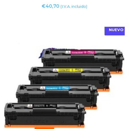
€
40,70
(I.V.A. incluido)
NUEVO