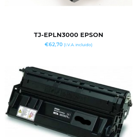
TJ-EPLN3000 EPSON
€
62,70
(I.V.A. incluido)