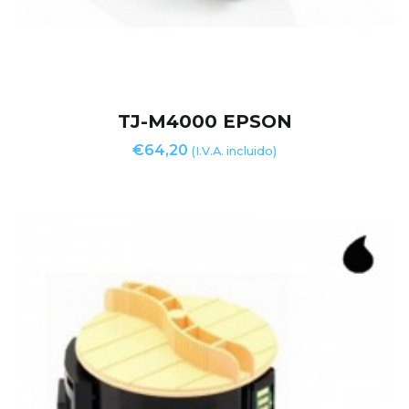
TJ-M4000 EPSON
€
64,20
(I.V.A. incluido)