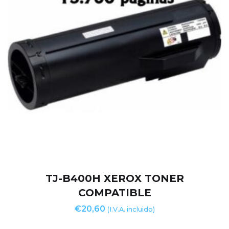
TJ-B400H XEROX TONER
COMPATIBLE
€
20,60
(I.V.A. incluido)