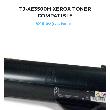
TJ-XE3500H XEROX TONER
COMPATIBLE
€
49,60
(I.V.A. incluido)