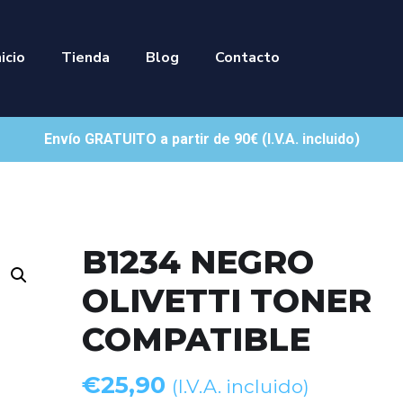
nicio
Tienda
Blog
Contacto
Envío GRATUITO a partir de 90€ (I.V.A. incluido)
B1234 NEGRO
OLIVETTI TONER
COMPATIBLE
€
25,90
(I.V.A. incluido)