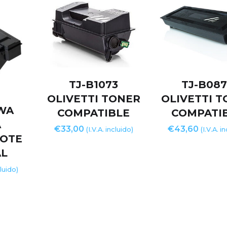
TJ-B1073
TJ-B08
OLIVETTI TONER
OLIVETTI 
WA
COMPATIBLE
COMPATI
A
€
33,00
€
43,60
(I.V.A. incluido)
(I.V.A. i
BOTE
AL
cluido)