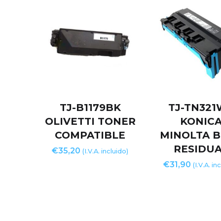
TJ-B1179BK
TJ-TN321
OLIVETTI TONER
KONIC
COMPATIBLE
MINOLTA 
RESIDU
€
35,20
(I.V.A. incluido)
€
31,90
(I.V.A. in