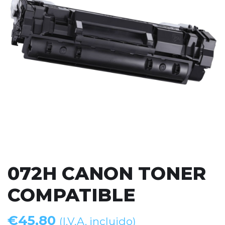
072H CANON TONER
COMPATIBLE
€
45,80
(I.V.A. incluido)