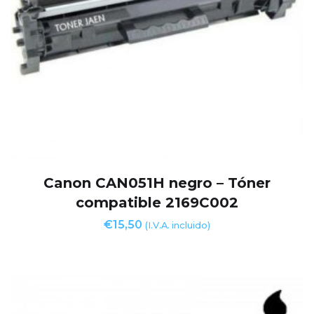
Canon CAN051H negro – Tóner
compatible 2169C002
€
15,50
(I.V.A. incluido)