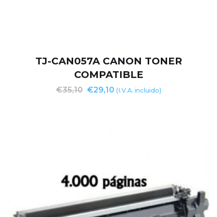
TJ-CAN057A CANON TONER
COMPATIBLE
€
35,10
€
29,10
(I.V.A. incluido)