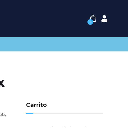
0
X
Carrito
55,