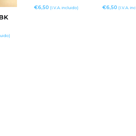
€
6,50
€
6,50
(I.V.A. incluido)
(I.V.A. in
1BK
luido)