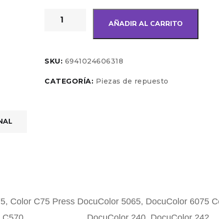
AÑADIR AL CARRITO
SKU:
6941024606318
CATEGORÍA:
Piezas de repuesto
NAL
75, Color C75 Press DocuColor 5065, DocuColor 6075 C
0, Color C570 DocuColor 240, DocuColor 242,