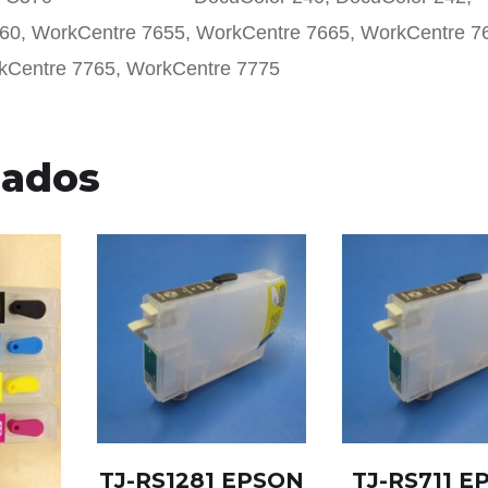
260, WorkCentre 7655, WorkCentre 7665, WorkCentre 7
7765, WorkCentre 7775
nados
TJ-RS1281 EPSON
TJ-RS711 E