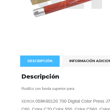
DESCRIPCIÓN
INFORMACIÓN ADICIO
Descripción
Rodillo con funda superior para:
XEROX
059K60120 700 Digital Color Press J
C60, Color C70 Color 550, Color C56