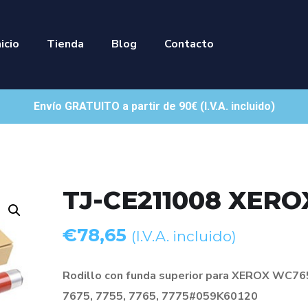
nicio
Tienda
Blog
Contacto
Envío GRATUITO a partir de 90€ (I.V.A. incluido)
TJ-CE211008 XERO
€
78,65
(I.V.A. incluido)
Rodillo con funda superior para XEROX WC76
7675, 7755, 7765, 7775#059K60120