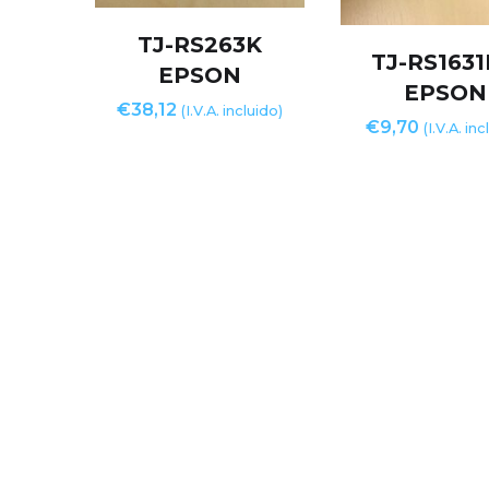
TJ-RS263K
TJ-RS163
EPSON
EPSON
€
38,12
(I.V.A. incluido)
€
9,70
(I.V.A. inc