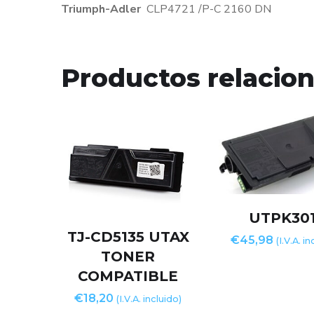
Triumph-Adler
CLP4721 /P-C 2160 DN
Productos relacio
UTPK301
TJ-CD5135 UTAX
€
45,98
(I.V.A. i
TONER
COMPATIBLE
€
18,20
(I.V.A. incluido)