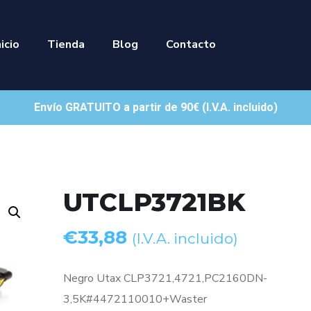
nicio
Tienda
Blog
Contacto
Envío GRATUITO a partir de 90€ (I.V.A. incluido)
UTCLP3721BK
€
33,88
(I.V.A. incluido)
Negro Utax CLP3721,4721,PC2160DN-
3,5K#4472110010+Waster