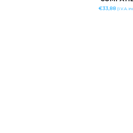
€
33,88
(I.V.A. i