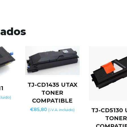
nados
TJ-CD1435 UTAX
1
TONER
ncluido)
COMPATIBLE
TJ-CD5130 
€
85,80
(I.V.A. incluido)
TONE
COMPATI