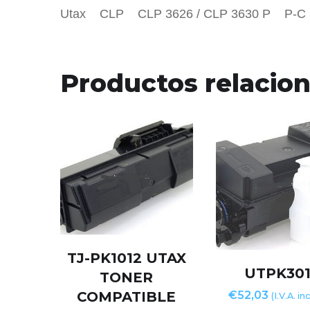
Utax CLP CLP 3626 / CLP 3630 P P-C 
Productos relacio
TJ-PK1012 UTAX
UTPK30
TONER
COMPATIBLE
€
52,03
(I.V.A. in