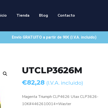
nicio
Tienda
Blog
Contacto
Envío GRATUITO a partir de 90€ (I.V.A. incluido)
UTCLP3626M
€
82,28
(I.V.A. incluido)
Magenta Triumph CLP4626 Utax CLP3626-
10K#4462610014+Waster