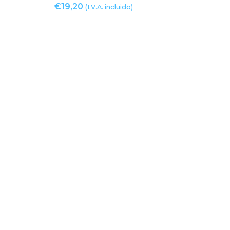
€
19,20
(I.V.A. incluido)