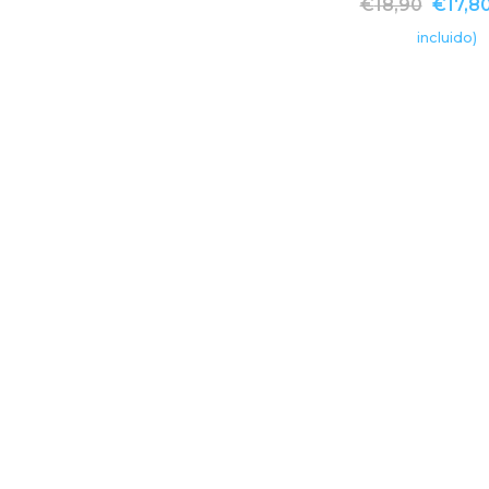
€
18,90
€
17,8
incluido)