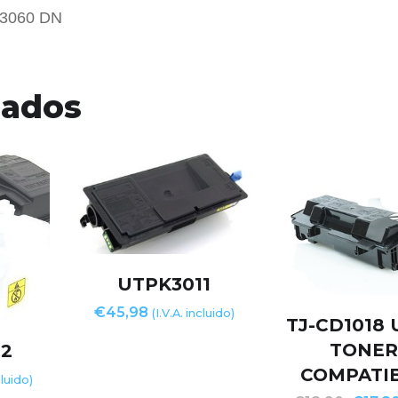
3060 DN
nados
UTPK3011
€
45,98
(I.V.A. incluido)
TJ-CD1018 
TONE
12
COMPATI
cluido)