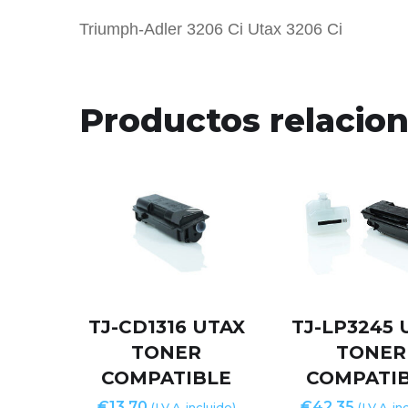
Triumph-Adler 3206 Ci Utax 3206 Ci
Productos relacio
TJ-CD1316 UTAX
TJ-LP3245 
TONER
TONER
COMPATIBLE
COMPATI
€
13,70
€
42,35
(I.V.A. incluido)
(I.V.A. in