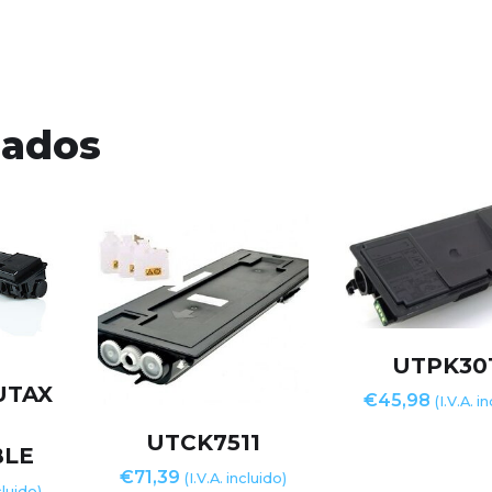
nados
UTPK30
UTAX
€
45,98
(I.V.A. i
UTCK7511
BLE
€
71,39
(I.V.A. incluido)
cluido)