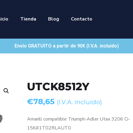
nicio
Tienda
Blog
Contacto
Envío GRATUITO a partir de 90€ (I.V.A. incluido)
UTCK8512Y
€
78,65
(I.V.A. incluido)
Amarill compatible Triumph-Adler Utax 3206 Ci-
15K#1T02RLAUT0