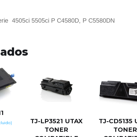
rie 4505ci 5505ci P C4580D, P C5580DN
nados
1
TJ-LP3521 UTAX
TJ-CD5135 
ncluido)
TONER
TONE