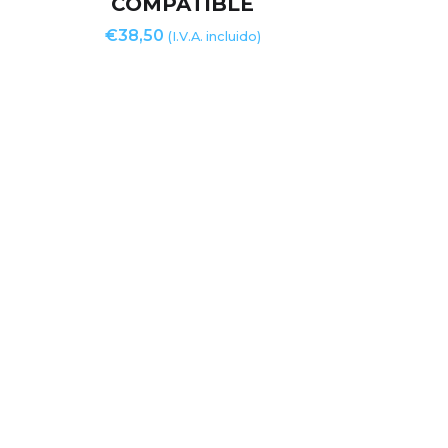
COMPATIBLE
€
38,50
(I.V.A. incluido)