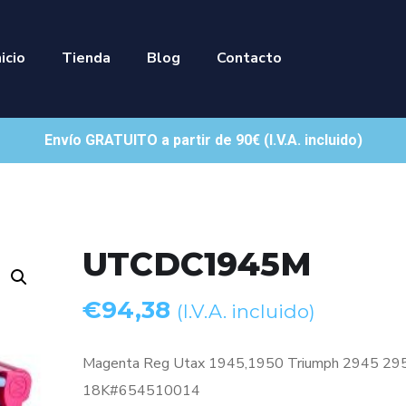
nicio
Tienda
Blog
Contacto
Envío GRATUITO a partir de 90€ (I.V.A. incluido)
UTCDC1945M
€
94,38
(I.V.A. incluido)
Magenta Reg Utax 1945,1950 Triumph 2945 29
18K#654510014