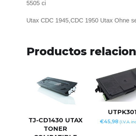
5505 ci
Utax CDC 1945,CDC 1950 Utax Ohne se
Productos relacio
UTPK301
TJ-CD1430 UTAX
€
45,98
(I.V.A. i
TONER