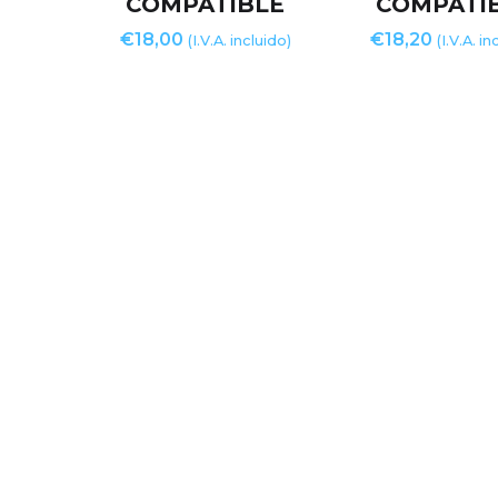
COMPATIBLE
COMPATI
€
18,00
€
18,20
(I.V.A. incluido)
(I.V.A. in