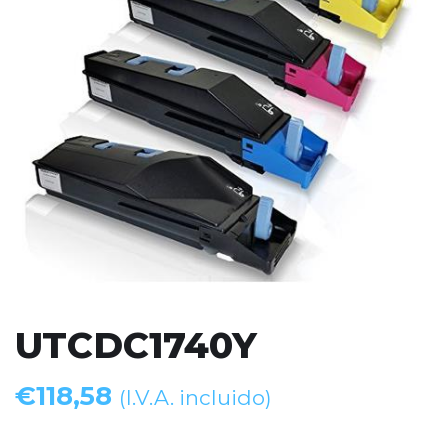
UTCDC1740Y
€
118,58
(I.V.A. incluido)