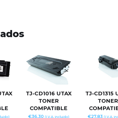
nados
UTAX
TJ-CD1016 UTAX
TJ-CD1315 
TONER
TONE
BLE
COMPATIBLE
COMPATI
€
36,30
€
27,83
cluido)
(I.V.A. incluido)
(I.V.A. i