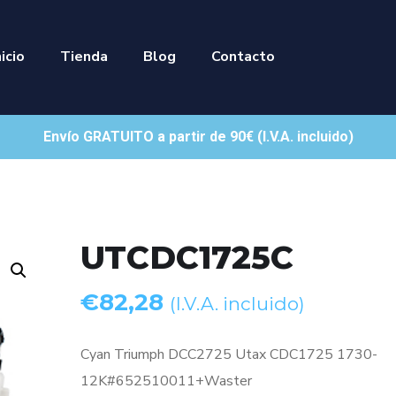
nicio
Tienda
Blog
Contacto
Envío GRATUITO a partir de 90€ (I.V.A. incluido)
UTCDC1725C
€
82,28
(I.V.A. incluido)
Cyan Triumph DCC2725 Utax CDC1725 1730-
12K#652510011+Waster