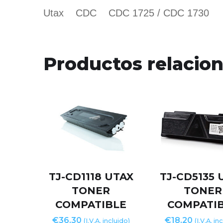
Utax CDC CDC 1725 / CDC 1730
Productos relacio
TJ-CD1118 UTAX
TJ-CD5135 
TONER
TONER
COMPATIBLE
COMPATI
€
36,30
€
18,20
(I.V.A. incluido)
(I.V.A. in