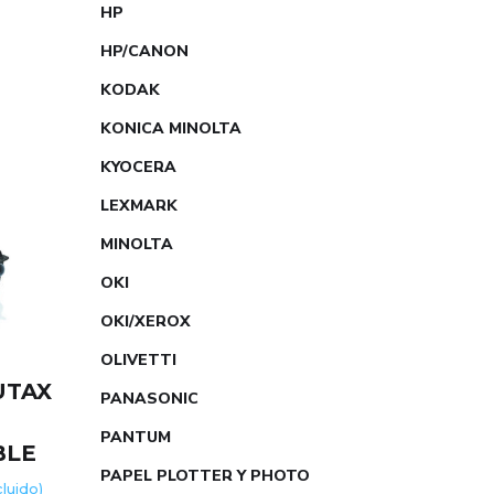
HP
HP/CANON
KODAK
KONICA MINOLTA
KYOCERA
LEXMARK
MINOLTA
OKI
OKI/XEROX
OLIVETTI
UTAX
PANASONIC
R
PANTUM
BLE
PAPEL PLOTTER Y PHOTO
ncluido)