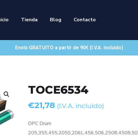
nicio
Tienda
Blog
Contacto
Envío GRATUITO a partir de 90€ (I.V.A. incluido)
TOCE6534
€
21,78
(I.V.A. incluido)
OPC Drum
205,355,455,205S,206L,456,506,2508,4508,