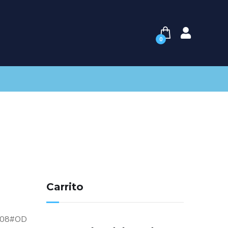
0
Carrito
5008#OD