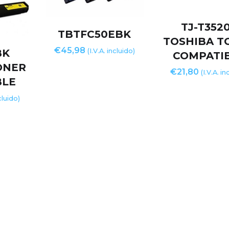
TJ-T352
TBTFC50EBK
TOSHIBA T
€
45,98
BK
(I.V.A. incluido)
COMPATI
ONER
€
21,80
(I.V.A. in
BLE
ncluido)