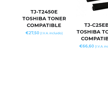
TJ-T2450E
TOSHIBA TONER
TJ-C25E
COMPATIBLE
TOSHIBA T
€
27,50
(I.V.A. incluido)
COMPATI
€
66,60
(I.V.A. i