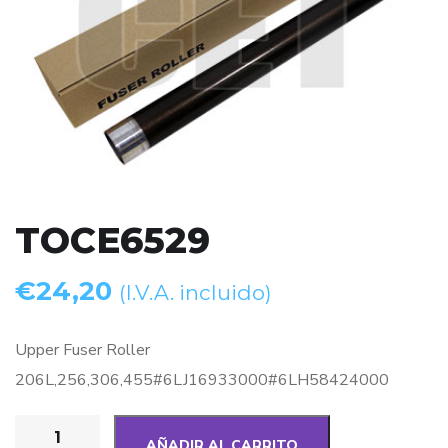
TOCE6529
€
24,20
(I.V.A. incluido)
Upper Fuser Roller
206L,256,306,455#6LJ16933000#6LH58424000
AÑADIR AL CARRITO