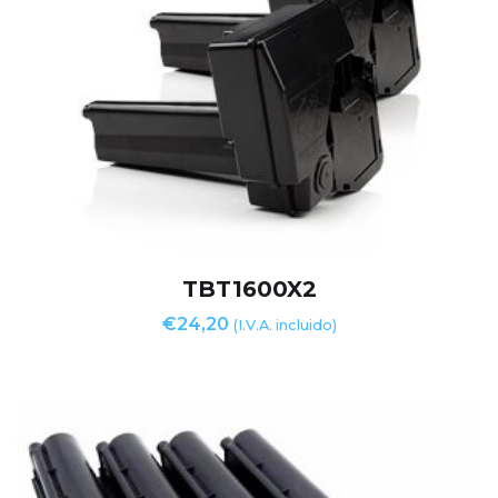
TBT1600X2
€
24,20
(I.V.A. incluido)