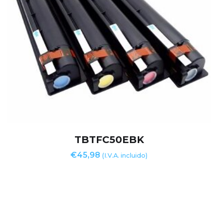
TBTFC50EBK
€
45,98
(I.V.A. incluido)