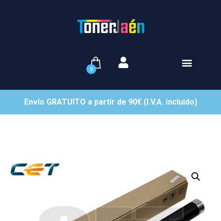
0
Envío GRATUITO a partir de 90€ (I.V.A. incluido)