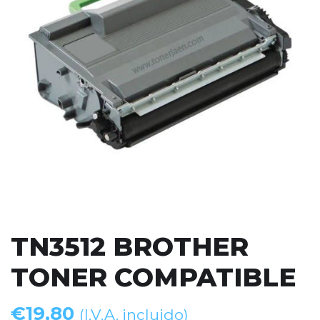
TN3512 BROTHER
TONER COMPATIBLE
€
19,80
(I.V.A. incluido)