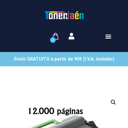
0
Envío GRATUITO a partir de 90€ (I.V.A. incluido)