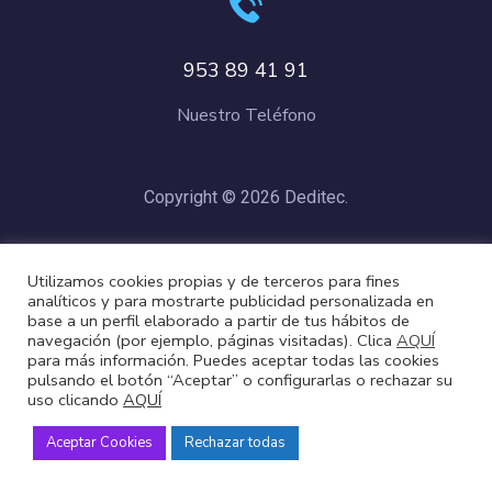
953 89 41 91
Nuestro Teléfono
Copyright © 2026 Deditec.
Política de Privacidad
–
Condiciones de Compra
–
Política de
Utilizamos cookies propias y de terceros para fines
Cookies
analíticos y para mostrarte publicidad personalizada en
base a un perfil elaborado a partir de tus hábitos de
navegación (por ejemplo, páginas visitadas). Clica
AQUÍ
para más información. Puedes aceptar todas las cookies
pulsando el botón “Aceptar” o configurarlas o rechazar su
uso clicando
AQUÍ
Aceptar Cookies
Rechazar todas