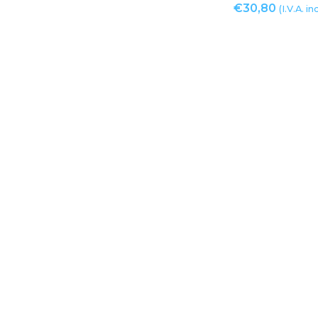
€
30,80
(I.V.A. in