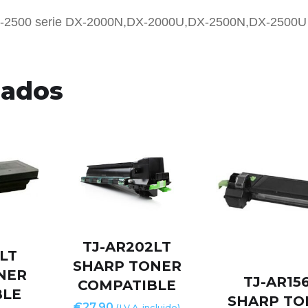
-2500 serie DX-2000N,DX-2000U,DX-2500N,DX-2500
nados
TJ-AR202LT
LT
SHARP TONER
NER
TJ-AR15
COMPATIBLE
BLE
SHARP TO
€
27,90
(I.V.A. incluido)