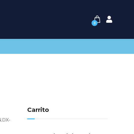
0
Carrito
N,DX-