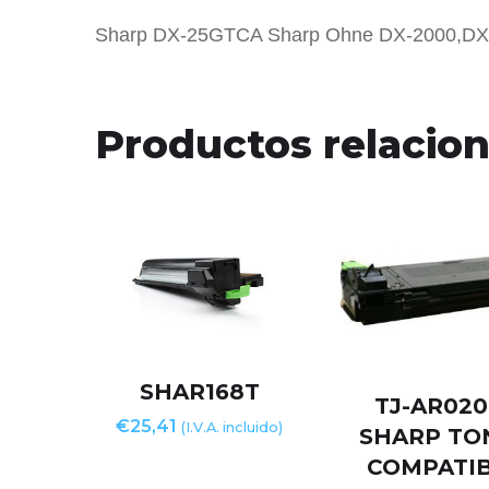
Sharp DX-25GTCA Sharp Ohne DX-2000,DX
Productos relacio
SHAR168T
TJ-AR020
€
25,41
(I.V.A. incluido)
SHARP TO
COMPATI