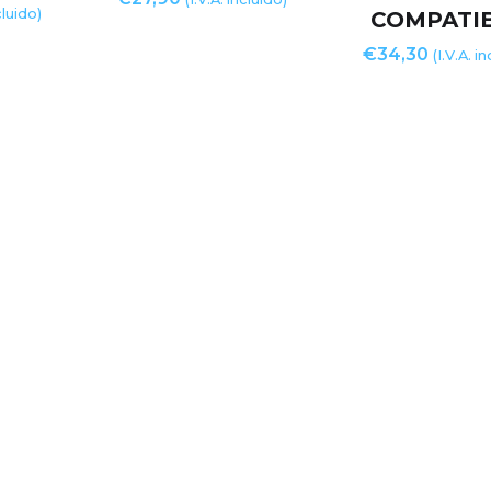
cluido)
COMPATI
€
34,30
(I.V.A. i