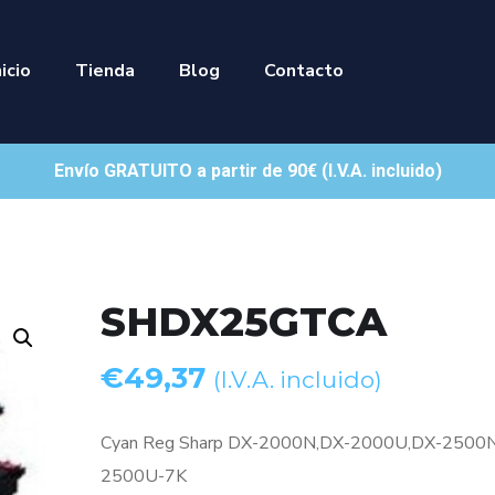
nicio
Tienda
Blog
Contacto
Envío GRATUITO a partir de 90€ (I.V.A. incluido)
SHDX25GTCA
€
49,37
(I.V.A. incluido)
Cyan Reg Sharp DX-2000N,DX-2000U,DX-2500
2500U-7K