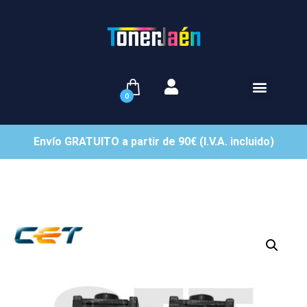
0
Envío GRATUITO a partir de 90€ (I.V.A. incluido)