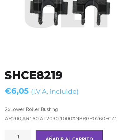
SHCE8219
€
6,05
(I.V.A. incluido)
2xLower Roller Bushing
AR200,AR160,AL2030,1000#NBRGP0260FCZ1
AÑADIR AL CARRITO