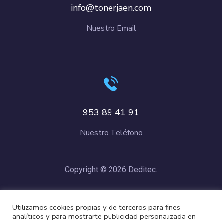
info@tonerjaen.com
Nuestro Email
953 89 41 91
Nuestro Teléfono
Copyright © 2026 Deditec.
Política de Privacidad
–
Condiciones de Compra
–
Política de
Utilizamos cookies propias y de terceros para fines
Cookies
analíticos y para mostrarte publicidad personalizada en