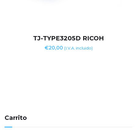
TJ-TYPE3205D RICOH
€
20,00
(I.V.A. incluido)
Carrito