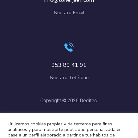
info@tonerjaen.com
Nuestro Email
953 89 41 91
Nuestro Teléfono
Copyright © 2026 Deditec.
Política de Privacidad
–
Condiciones de Compra
–
Política de
Utilizamos cookies propias y de terceros para fines
Cookies
analíticos y para mostrarte publicidad personalizada en
base a un perfil elaborado a partir de tus hábitos de