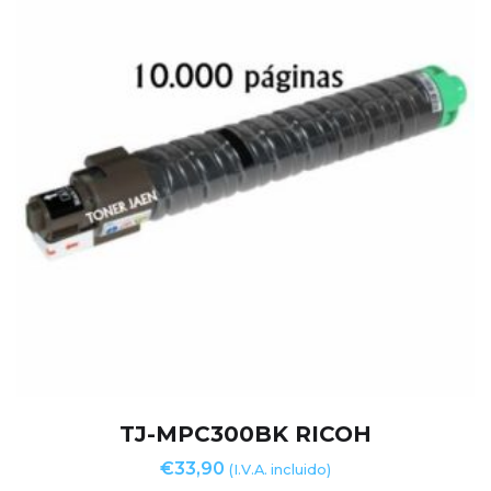
TJ-MPC300BK RICOH
€
33,90
(I.V.A. incluido)