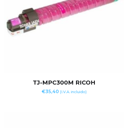
TJ-MPC300M RICOH
€
35,40
(I.V.A. incluido)