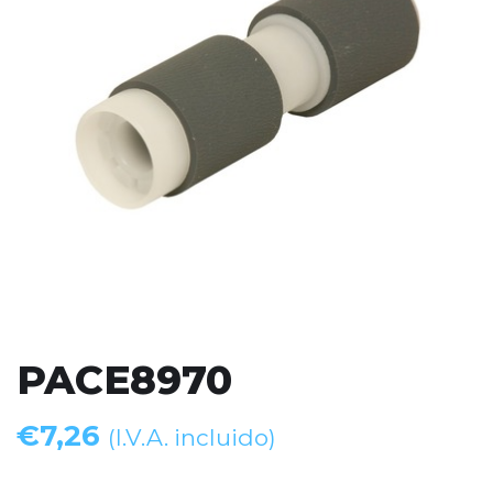
PACE8970
€
7,26
(I.V.A. incluido)