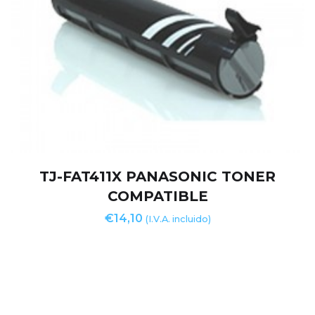
TJ-FAT411X PANASONIC TONER
COMPATIBLE
€
14,10
(I.V.A. incluido)