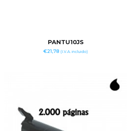
PANTU10JS
€
21,78
(I.V.A. incluido)