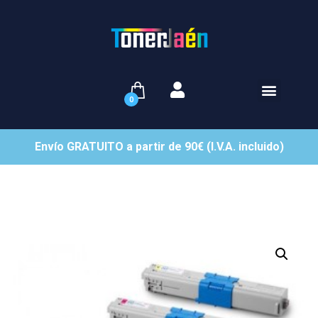
0
Envío GRATUITO a partir de 90€ (I.V.A. incluido)