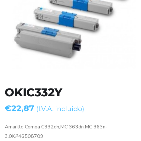
OKIC332Y
€
22,87
(I.V.A. incluido)
Amarillo Compa C332dn,MC 363dn,MC 363n-
3.0K#46508709