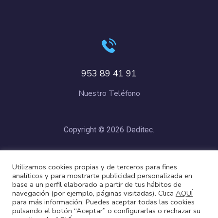
953 89 41 91
Nuestro Teléfono
Copyright © 2026 Deditec.
Política de Privacidad
–
Condiciones de Compra
–
Política de
Utilizamos cookies propias y de terceros para fines
Cookies
analíticos y para mostrarte publicidad personalizada en
base a un perfil elaborado a partir de tus hábitos de
navegación (por ejemplo, páginas visitadas). Clica
AQUÍ
para más información. Puedes aceptar todas las cookies
pulsando el botón “Aceptar” o configurarlas o rechazar su