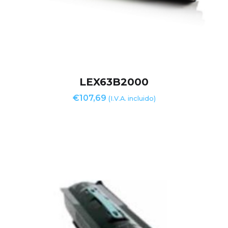
LEX63B2000
€
107,69
(I.V.A. incluido)