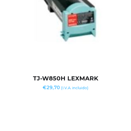
TJ-W850H LEXMARK
€
29,70
(I.V.A. incluido)