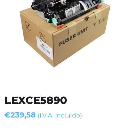
LEXCE5890
€
239,58
(I.V.A. incluido)