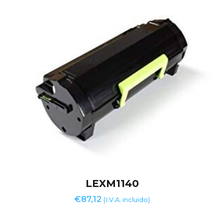
LEXM1140
€
87,12
(I.V.A. incluido)