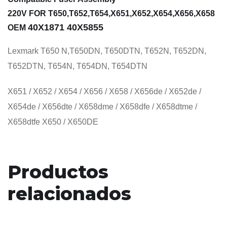
220V FOR T650,T652,T654,X651,X652,X654,X656,X658
40X1871 40X5855
OEM
Lexmark T650 N,T650DN, T650DTN, T652N, T652DN,
T652DTN, T654N, T654DN, T654DTN
X651 / X652 / X654 / X656 / X658 / X656de / X652de /
X654de / X656dte / X658dme / X658dfe / X658dtme /
X658dtfe X650 / X650DE
Productos
relacionados