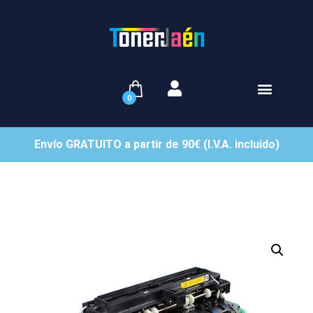
0
Envío GRATUITO a partir de 90€ (I.V.A. incluido)