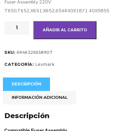
Fuser Assembly 220V
T650,T652,X651,X652,654#40X1871 40X5855
AÑADIR AL CARRITO
SKU:
6946326558907
CATEGORÍA:
Lexmark
DESCRIPCIÓN
INFORMACIÓN ADICIONAL
Descripción
Compatible Fuser Assembly