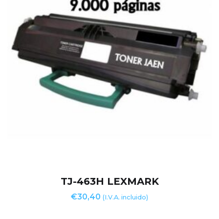
TJ-463H LEXMARK
€
30,40
(I.V.A. incluido)