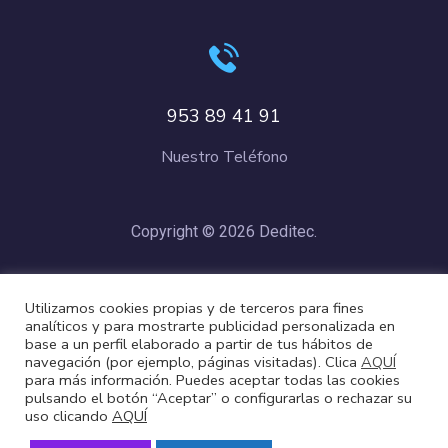
953 89 41 91
Nuestro Teléfono
Copyright © 2026 Deditec.
Política de Privacidad
–
Condiciones de Compra
–
Política de
Utilizamos cookies propias y de terceros para fines
Cookies
analíticos y para mostrarte publicidad personalizada en
base a un perfil elaborado a partir de tus hábitos de
navegación (por ejemplo, páginas visitadas). Clica
AQUÍ
para más información. Puedes aceptar todas las cookies
pulsando el botón “Aceptar” o configurarlas o rechazar su
uso clicando
AQUÍ