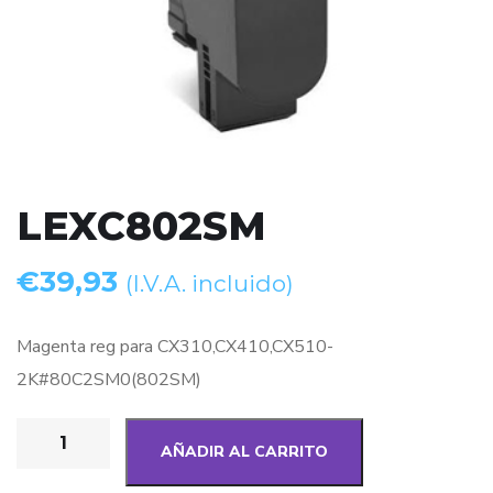
LEXC802SM
€
39,93
(I.V.A. incluido)
Magenta reg para CX310,CX410,CX510-
2K#80C2SM0(802SM)
AÑADIR AL CARRITO