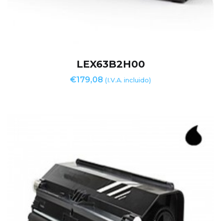
LEX63B2H00
€
179,08
(I.V.A. incluido)