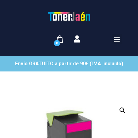
0
Envío GRATUITO a partir de 90€ (I.V.A. incluido)