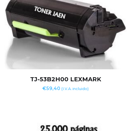
TJ-53B2H00 LEXMARK
€
59,40
(I.V.A. incluido)