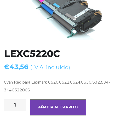
LEXC5220C
€
43,56
(I.V.A. incluido)
Cyan Reg para Lexmark C520,C522,C524,C530,532,534-
3K#C5220CS
AÑADIR AL CARRITO