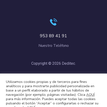
953 89 41 91
Nuestro Teléfono
Copyright © 2026 Deditec.
Política de Privacidad
–
Condiciones de Compra
–
Política de
Utilizamos cookies propias y de terceros para fines
Cookies
analíticos y para mostrarte publicidad personalizada en
base a un perfil elaborado a partir de tus hábitos de
navegación (por ejemplo, páginas visitadas). Clica
AQUÍ
para más información. Puedes aceptar todas las cookies
pulsando el botón “Aceptar” o configurarlas o rechazar su