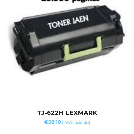
TJ-622H LEXMARK
€
58,10
(I.V.A. incluido)