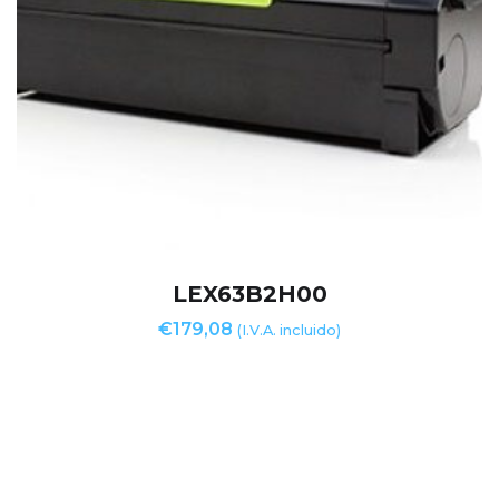
LEX63B2H00
€
179,08
(I.V.A. incluido)