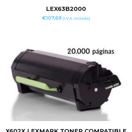
LEX63B2000
€
107,69
(I.V.A. incluido)
X602X LEXMARK TONER COMPATIBLE