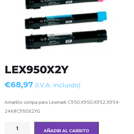
LEX950X2Y
€
68,97
(I.V.A. incluido)
Amarillo compa para Lexmark C950,X950,X952,X954-
24K#C950X2YG
AÑADIR AL CARRITO