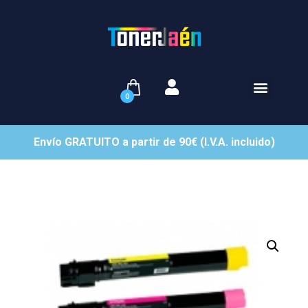
0
Envío GRATUITO a partir de 90€ (I.V.A. incluido)