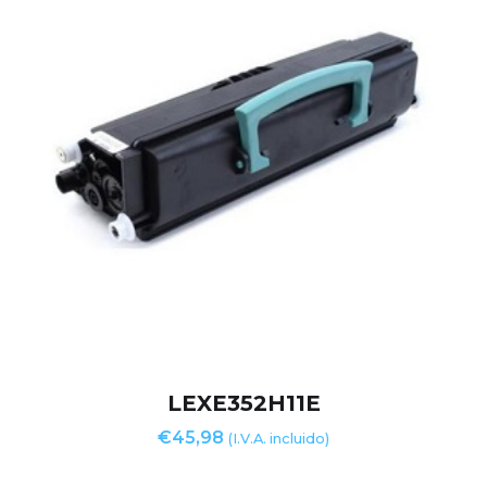
LEXE352H11E
€
45,98
(I.V.A. incluido)