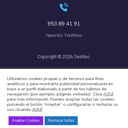
953 89 41 91
Nuestro Teléfono
Copyright © 2026 Deditec.
Política de Privacidad
–
Condiciones de Compra
–
Política de
Utilizamos cookies propias y de terceros para fines
Cookies
analíticos y para mostrarte publicidad personalizada en
base a un perfil elaborado a partir de tus hábitos de
navegación (por ejemplo, páginas visitadas). Clica
AQUÍ
para más información. Puedes aceptar todas las cookies
pulsando el botón “Aceptar” o configurarlas o rechazar su
uso clicando
AQUÍ
Aceptar Cookies
Rechazar todas