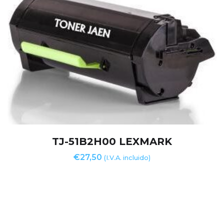
TJ-51B2H00 LEXMARK
€
27,50
(I.V.A. incluido)