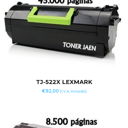
TJ-522X LEXMARK
€
92,00
(I.V.A. incluido)