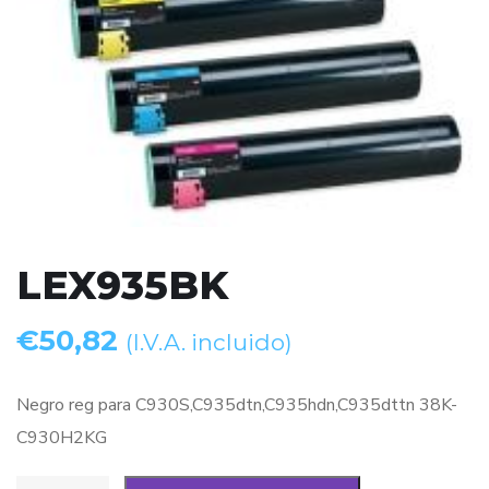
LEX935BK
€
50,82
(I.V.A. incluido)
Negro reg para C930S,C935dtn,C935hdn,C935dttn 38K-
C930H2KG