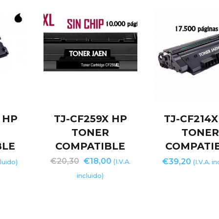
 HP
TJ-CF259X HP
TJ-CF214X
TONER
TONE
BLE
COMPATIBLE
COMPATI
€
20,30
€
18,00
€
39,20
(I.V.A.
cluido)
(I.V.A. i
incluido)