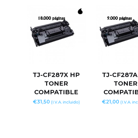
TJ-CF287X HP
TJ-CF287A
TONER
TONER
COMPATIBLE
COMPATI
€
31,50
€
21,00
(I.V.A. incluido)
(I.V.A. in