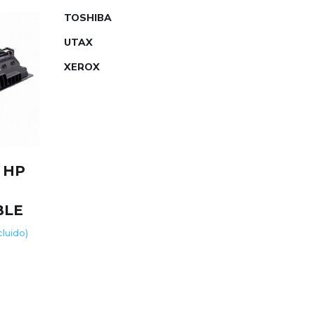
TOSHIBA
UTAX
XEROX
 HP
R
BLE
ncluido)