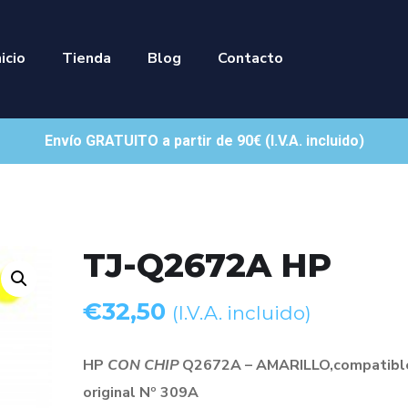
nicio
Tienda
Blog
Contacto
Envío GRATUITO a partir de 90€ (I.V.A. incluido)
TJ-Q2672A HP
€
32,50
(I.V.A. incluido)
HP
CON CHIP
Q2672A – AMARILLO,compatible
original Nº 309A