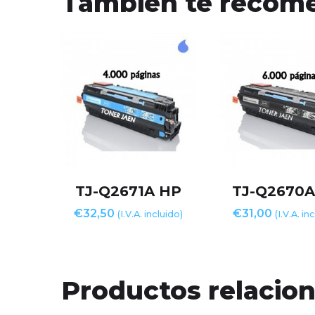
También te reco
TJ-Q2671A HP
TJ-Q2670A
€
32,50
€
31,00
(I.V.A. incluido)
(I.V.A. in
Productos relacio