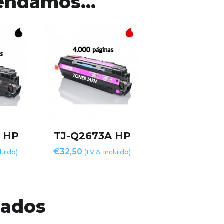
mendamos…
 HP
TJ-Q2673A HP
€
32,50
cluido)
(I.V.A. incluido)
nados