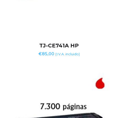
TJ-CE741A HP
€
85,00
(I.V.A. incluido)