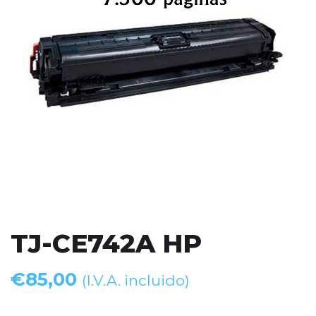
TJ-CE742A HP
€
85,00
(I.V.A. incluido)