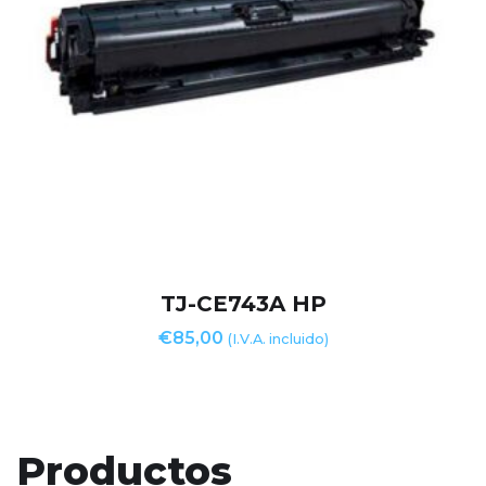
TJ-CE743A HP
€
85,00
(I.V.A. incluido)
Productos