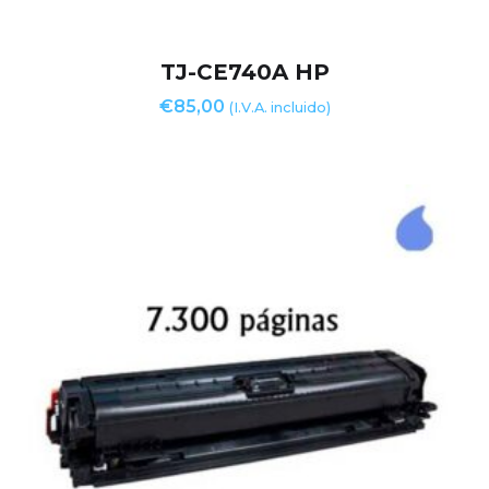
TJ-CE740A HP
€
85,00
(I.V.A. incluido)