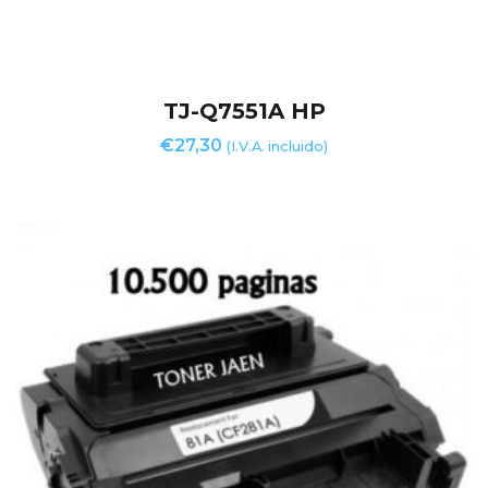
TJ-Q7551A HP
€
27,30
(I.V.A. incluido)