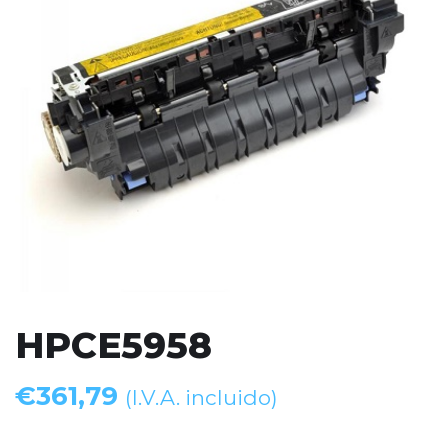
HPCE5958
€
361,79
(I.V.A. incluido)