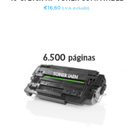
€
16,60
(I.V.A. incluido)